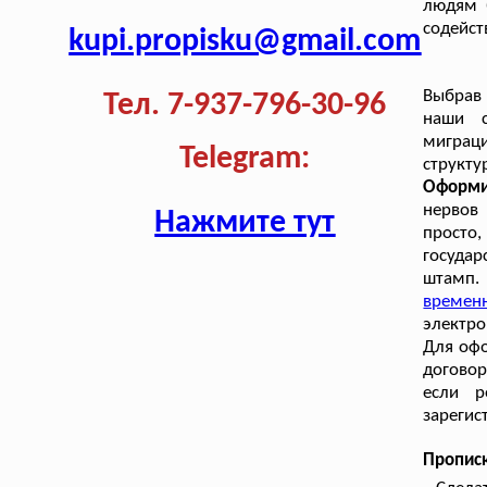
людям 
содейст
kupi.propisku@gmail.com
Выбрав
Тел. 7-937-796-30-96
наши с
миграци
Telegram:
структ
Оформи
нервов 
Нажмите тут
просто
госуда
штамп.
времен
электро
Для офо
договор
если р
зарегис
Пропис