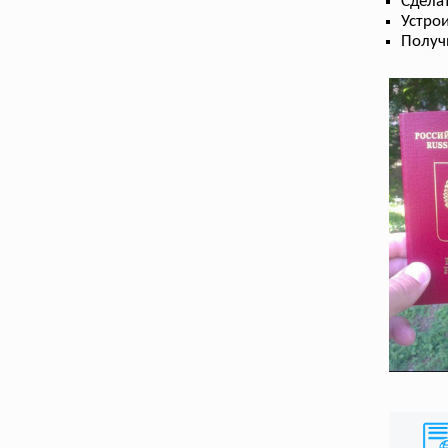
Сдела
Устрои
Получ