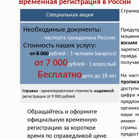
Временная регистрация в России
Страниц
Специальная акция
Необходимые документы:
Преду
мошенн
- паспорта гражданина России;
восьм
Стоимость наших услугу:
зарегис
от 8 000
рублей - 1 человек (квартал)
правда
от 7 000
получае
рублей - 1 взрослый
Бесплатно
На нас
дети до 18 лет
пропис
доступн
Справка
- ориентировочная стоимость
надежной
цифра к
регистрации от 9 900 рублей
предло
организ
Обращайтесь и оформите
наши м
официальную временную
имеют 
регистрацию за короткое
страны.
предост
время по справедливой цене.