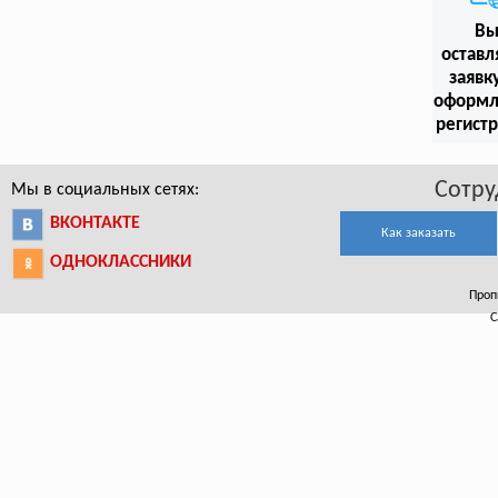
В
оставл
заявк
оформл
регист
Сотру
Мы в социальных сетях:
ВКОНТАКТЕ
Как заказать
ОДНОКЛАССНИКИ
Проп
С